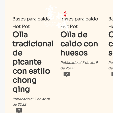
Bases para caldo
Bases para caldo
Ba
Hot Pot
Hot Pot
H
Olla
Olla de
O
tradicional
caldo con
c
de
huesos
s
picante
Publicado el 7 de abril
Pu
de 2022
de
con estilo
0
chong
qing
Publicado el 7 de abril
de 2022
0